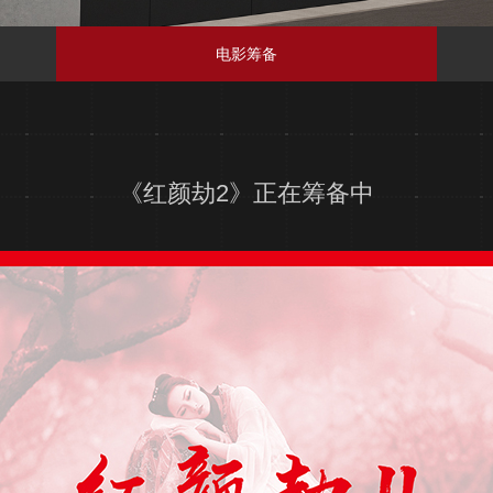
电影筹备
《红颜劫2》正在筹备中