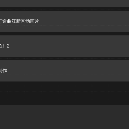
打造曲江新区动画片
鱼》2
制作